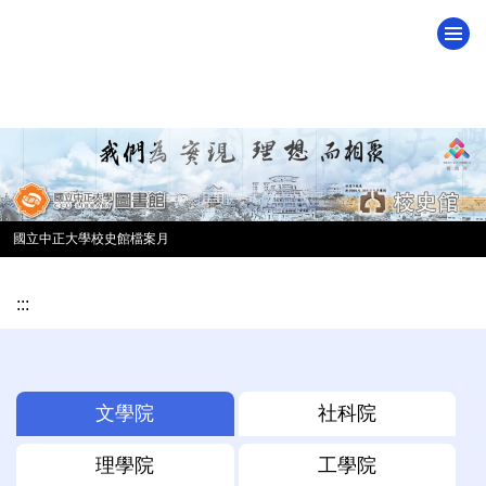
跳
到
主
要
內
容
區
國立中正大學校史館檔案月
:::
文學院
社科院
理學院
工學院