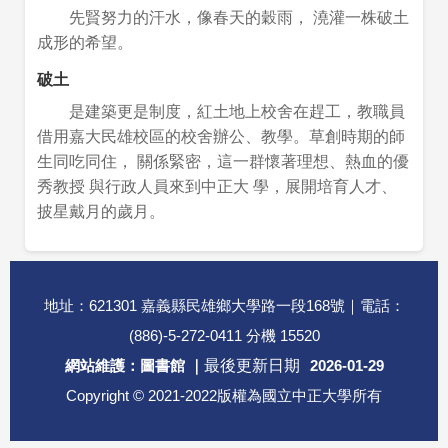
先賢努力的汗水，像春天的穀雨， 澆灌一株破土
成形的希望。
破土
是建築更是制度，紅土地上校舍在趕工，教職員
借用嘉大民雄校區的校舍辦公、教學。草創時期的師
生同吃同住， 關係緊密，這一群懷著理想、熱血的優
秀教授 與行政人員來到中正大 學，展開培育人才、
披星戴月的歲月。
地址：621301 嘉義縣民雄鄉大學路一段168號｜電話：
(886)-5-272-0411 分機 15520
網站維護：圖書館 ｜
最後更新日期
2026-01-29
Copyright © 2021-2022版權為國立中正大學所有