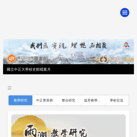
跳
到
主
要
內
容
區
國立中正大學校史館檔案月
:::
，目前選取的頁籤
，將開啟新視窗
教學研究
中正菁英榜
整合研究
提昇教學卓越
學術交流