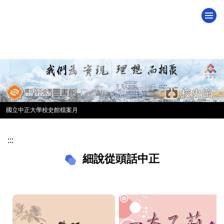
跳
到
主
要
內
容
區
國立中正大學校史館檔案月
:::
細說從頭話中正